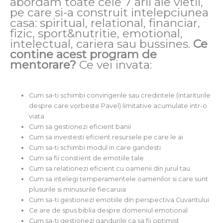
abordam toate cele 7 arii ale vietii,
pe care si-a construit intelepciunea
casa: spiritual, relational, financiar,
fizic, sport&nutritie, emotional,
intelectual, cariera sau bussines.
Ce
contine acest program de
mentorare?
Ce vei invata:
Cum sa-ti schimbi convingerile sau credintele (intariturile
despre care vorbeste Pavel) limitative acumulate intr-o
viata
Cum sa gestionezi eficient banii
Cum sa investesti eficient resursele pe care le ai
Cum sa-ti schimbi modul in care gandesti
Cum sa fii constient de emotiile tale
Cum sa relationezi eficient cu oamenii din jurul tau
Cum sa intelegi temperamentele oamenilor si care sunt
plusurile si minusurile fiecaruia
Cum sa-ti gestionezi emotiile din perspectiva Cuvantului
Ce are de spus biblia despre domeniul emotional
Cum sa-ti gestionezi gandurile ca sa fii optimist