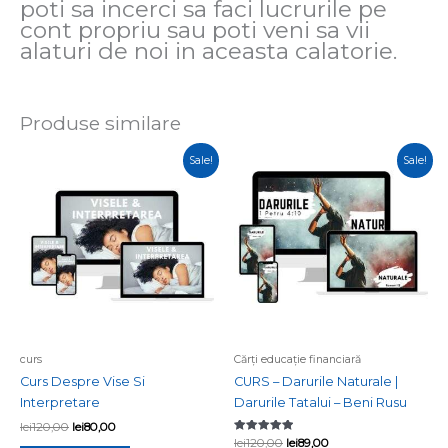
poti sa incerci sa faci lucrurile pe
cont propriu sau poti veni sa vii
alaturi de noi in aceasta calatorie.
Produse similare
Prețul
Prețul
Prețul
Prețul
Sale!
Sale!
inițial
curent
inițial
curent
a
este:
a
este:
fost:
lei80,00.
fost:
lei89,00.
lei120,00.
lei120,00.
curs
Cărți educație financiară
Curs Despre Vise Si
CURS – Darurile Naturale |
Interpretare
Darurile Tatalui – Beni Rusu
lei
120,00
lei
80,00
Evaluat la
lei
120,00
lei
89,00