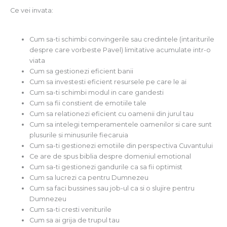
Ce vei invata:
Cum sa-ti schimbi convingerile sau credintele (intariturile
despre care vorbeste Pavel) limitative acumulate intr-o
viata
Cum sa gestionezi eficient banii
Cum sa investesti eficient resursele pe care le ai
Cum sa-ti schimbi modul in care gandesti
Cum sa fii constient de emotiile tale
Cum sa relationezi eficient cu oamenii din jurul tau
Cum sa intelegi temperamentele oamenilor si care sunt
plusurile si minusurile fiecaruia
Cum sa-ti gestionezi emotiile din perspectiva Cuvantului
Ce are de spus biblia despre domeniul emotional
Cum sa-ti gestionezi gandurile ca sa fii optimist
Cum sa lucrezi ca pentru Dumnezeu
Cum sa faci bussines sau job-ul ca si o slujire pentru
Dumnezeu
Cum sa-ti cresti veniturile
Cum sa ai grija de trupul tau