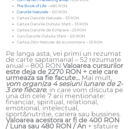
The Book of Life
– 480 RON
Darurile Naturale
– 120 RON
Cartea Darurile Naturale – 35 RON
Cartea Darurile Duhului Sfant – 35 RON
Cartea Darurile de Echipare – 25 RON
Curs Darurile Duhului Sfant – 120 RON
Cartea 250+ Metode de economisire – 35 RON
Pe langa asta, vei primi un rezumat
de carte saptamanal – 52 rezumate
anual – 800 RON
Valoarea cursurilor
este deja de 2270 RON + cele care
urmeaza sa fie facute…
Mai mult,
vom organiza 4 sesiuni lunare de 2-
3 ore fiecare
, in care vom discuta pe
una din cele 7 arii mentionate:
financiar, spiritual, relational,
emotional, intelectual,
sport&nutritie, cariera sau bussines.
Valoarea acestora ar fi de 400 RON
/ Luna sau 480 RON / An
+ sfatuire