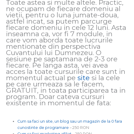
Toate astea si multe altele. Practic,
ne ocupam de fiecare domeniu al
vietii, pentru o luna jumate-doua,
astfel incat, sa putem parcurge
fiecare domeniu in cele 12 luni. Asta
inseamna ca, vor fi 7 module, in
care vom aborda toate lucrurile
mentionate din perspectiva
Cuvantului lui Dumnezeu. O
sesiune pe saptamana de 2-3 ore
fiecare. Pe langa asta, vei avea
acces la toate cursurile care sunt in
momentul actual pe
site
si la cele
pe care urmeaza sa le facem,
GRATUIT, in toata participarea ta in
program. Doar cateva cursuri
existente in momentul de fata:
Cum sa faci un site, un blog sau un magazin de la 0 fara
cunostinte de programare
– 250 RON
Cum sa faci marketing afiliat
– 250 RON