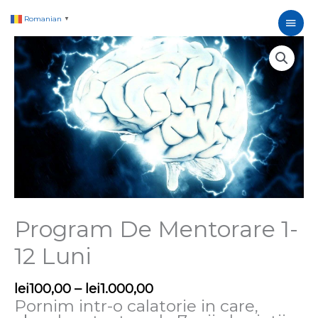
Skip
Main
Romanian
▼
to
content
Interval
Men
Cantitate
de
Program
prețuri:
De
lei100,00
Mentorare
până
1-
la
12
lei1.000,00
Luni
Program De Mentorare 1-
12 Luni
lei
100,00
–
lei
1.000,00
Pornim intr-o calatorie in care,