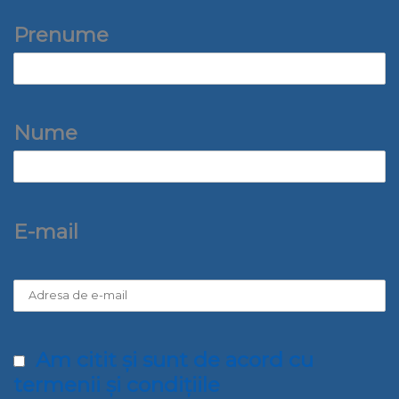
Prenume
Nume
E-mail
Am citit și sunt de acord cu
termenii și condițiile