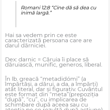
Romani 12:8 “Cine dă să dea cu
inimă largă.”
Hai sa vedem prin ce este
caracterizată persoana care are
darul dărniciei.
Dex: darnic = Căruia îi place să
dăruiască, munific, generos, liberal.
În lb. greacă “metadidómi” (a
împărtăși, a dărui, a da, a împărți)
atât literal, dar și figurativ. Cuvântul
este format din “meta”(prepoziția
“după”, “cu”, cu implicarea de
schimbare după aceea sau cu
atenția pe ce rezultă după acțiune)