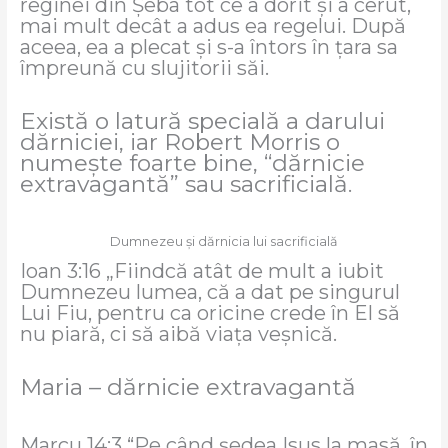
reginei din Şeba tot ce a dorit şi a cerut,
mai mult decât a adus ea regelui. După
aceea, ea a plecat şi s-a întors în ţara sa
împreună cu slujitorii săi.
Există o latură specială a darului
dărniciei, iar Robert Morris o
numește foarte bine, “dărnicie
extravagantă” sau sacrificială.
Dumnezeu și dărnicia lui sacrificială
Ioan 3:16 „Fiindcă atât de mult a iubit
Dumnezeu lumea, că a dat pe singurul
Lui Fiu, pentru ca oricine crede în El să
nu piară, ci să aibă viaţa veșnică.
Maria – dărnicie extravagantă
Marcu 14:3 “Pe când şedea Isus la masă, în