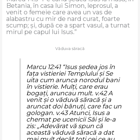
Betania, în casa lui Simon, leprosul, a
venit o femeie care avea un vas de
alabastru cu mir de nard curat, foarte
scump; şi, după ce a spart vasul, a turnat
mirul pe capul lui Isus.”
Văduva săracă
Marcu 12:41 “Isus şedea jos în
faţa vistieriei Templului şi Se
uita cum arunca norodul bani
în vistierie. Mulţi, care erau
bogaţi, aruncau mult. v.42 A
venit şi o văduvă săracă şi a
aruncat doi bănuţi, care fac un
gologan. v.43 Atunci, Isus a
chemat pe ucenicii Săi şi le-a
zis: „Adevărat vă spun că
această văduvă săracă a dat
mai mult decât toţi cei ce au