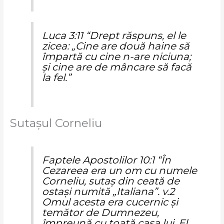
Luca 3:11 “Drept răspuns, el le
zicea: „Cine are două haine să
împartă cu cine n-are niciuna;
şi cine are de mâncare să facă
la fel.”
Sutașul Corneliu
Faptele Apostolilor 10:1 “În
Cezareea era un om cu numele
Corneliu, sutaş din ceată de
ostaşi numită „Italiana”. v.2
Omul acesta era cucernic şi
temător de Dumnezeu,
împreună cu toată casa lui. El