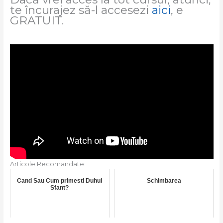
te încurajez să-l accesezi
aici
, e
GRATUIT.
Articole Recomandate:
Cand Sau Cum primesti Duhul
Schimbarea
Sfant?