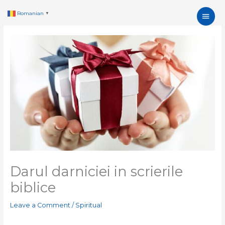
Skip
Main
Romanian
▼
to
content
Men
Darul darniciei in scrierile
biblice
Leave a Comment
/
Spiritual