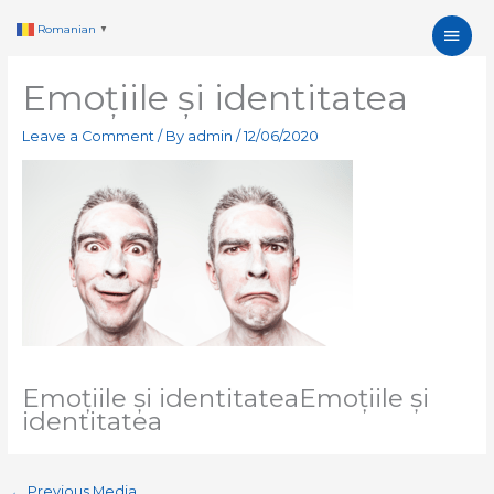
Skip
Main
Romanian
▼
to
content
Men
Emoțiile și identitatea
Leave a Comment
/ By
admin
/
12/06/2020
Emoțiile și identitateaEmoțiile și
identitatea
←
Previous Media