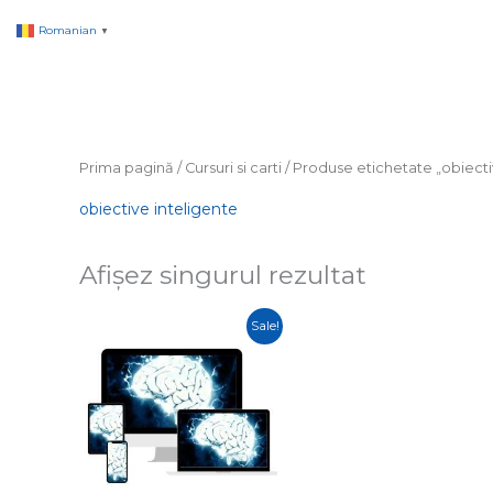
Skip
Romanian
▼
to
content
Prima pagină
/
Cursuri si carti
/ Produse etichetate „obiecti
obiective inteligente
Afișez singurul rezultat
Prețul
Prețul
Sale!
inițial
curent
a
este:
fost:
lei239,00.
lei480,00.