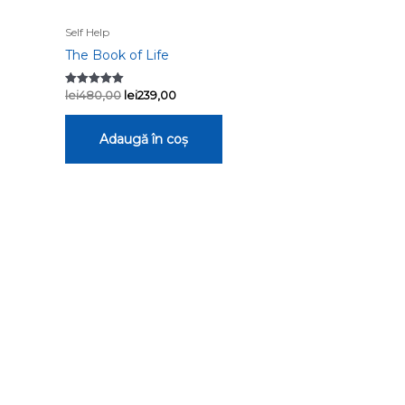
Self Help
The Book of Life
lei
480,00
lei
239,00
Evaluat la
5.00
din 5
Adaugă în coș