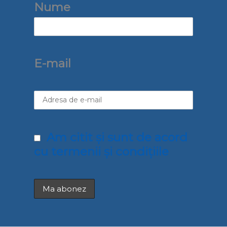
Nume
E-mail
Am citit și sunt de acord
cu termenii și condițiile