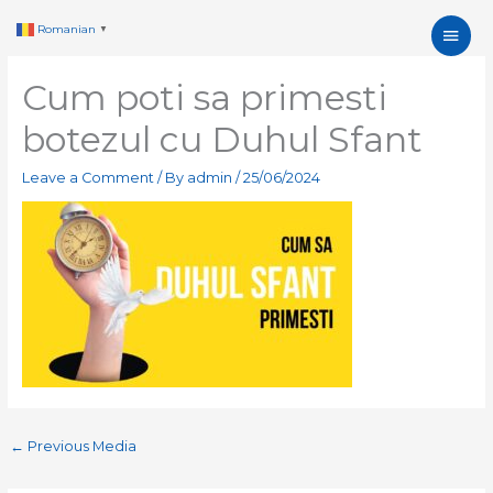
Skip
Main
Romanian
▼
to
content
Men
Cum poti sa primesti
botezul cu Duhul Sfant
Leave a Comment
/ By
admin
/
25/06/2024
←
Previous Media