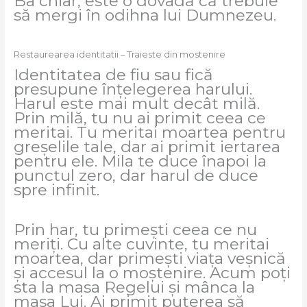
Ba chiar, este o dovadă că trebuie
să mergi în odihna lui Dumnezeu.
Restaurearea identitatii – Traieste din mostenire
Identitatea de fiu sau fică
presupune înțelegerea harului.
Harul este mai mult decât milă.
Prin milă, tu nu ai primit ceea ce
meritai. Tu meritai moartea pentru
greșelile tale, dar ai primit iertarea
pentru ele. Mila te duce înapoi la
punctul zero, dar harul de duce
spre infinit.
Prin har, tu primești ceea ce nu
meriți. Cu alte cuvinte, tu meritai
moartea, dar primești viața veșnică
și accesul la o moștenire. Acum poți
sta la masa Regelui și mânca la
masa Lui. Ai primit puterea să