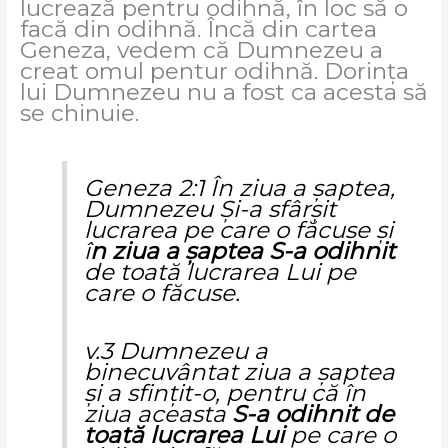
lucrează pentru odihnă, în loc să o
facă din odihnă. Încă din cartea
Geneza, vedem că Dumnezeu a
creat omul pentur odihnă. Dorința
lui Dumnezeu nu a fost ca acesta să
se chinuie.
Geneza 2:1 În ziua a şaptea,
Dumnezeu Şi-a sfârşit
lucrarea pe care o făcuse şi
î
n ziua a şaptea S-a odihnit
de toată lucrarea Lui pe
care o făcuse.
v.3 Dumnezeu a
binecuvântat ziua a şaptea
şi a sfinţit-o, pentru că în
ziua aceasta
S-a odihnit de
toată lucrarea Lui
pe care o