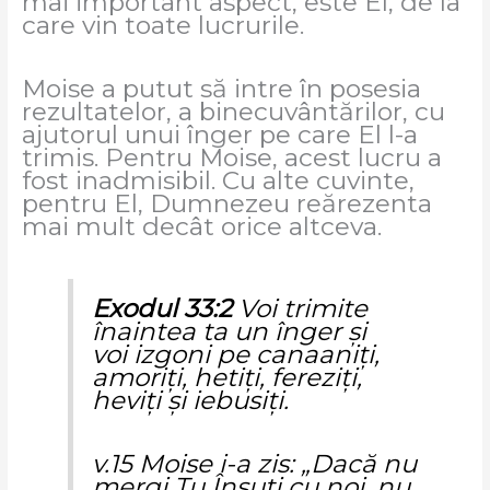
mai important aspect, este El, de la
care vin toate lucrurile.
Moise a putut să intre în posesia
rezultatelor, a binecuvântărilor, cu
ajutorul unui înger pe care El l-a
trimis. Pentru Moise, acest lucru a
fost inadmisibil. Cu alte cuvinte,
pentru El, Dumnezeu reărezenta
mai mult decât orice altceva.
Exodul 33:2
Voi trimite
înaintea ta un înger şi
voi izgoni pe canaaniţi,
amoriţi, hetiţi, fereziţi,
heviţi şi iebusiţi.
v.15 Moise i-a zis: „Dacă nu
mergi Tu Însuţi cu noi, nu