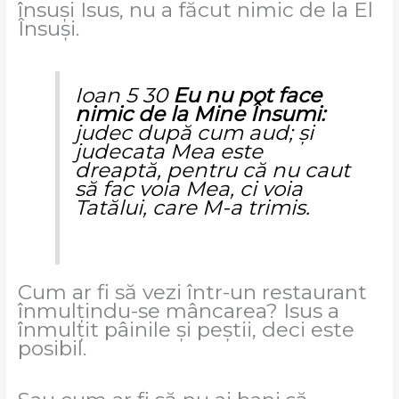
însuși Isus, nu a făcut nimic de la El
Însuși.
Ioan 5 30
Eu nu pot face
nimic de la Mine Însumi:
judec după cum aud; şi
judecata Mea este
dreaptă, pentru că nu caut
să fac voia Mea, ci voia
Tatălui, care M-a trimis.
Cum ar fi să vezi într-un restaurant
înmulțindu-se mâncarea? Isus a
înmulțit pâinile și peștii, deci este
posibil.