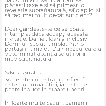
Sau cum ar fi să nu ai bani să
plătești taxele și să primești o
revelație supranaturală, să o aplici și
să faci mai mult decât suficient?
Doar gândește-te ce se poate
întâmpla, dacă accepți această
invitație. Daniel, Ioan și inclusiv
Domnul Isus au umblat într-o
părtăși intimă cu Dumnezeu, care a
determinat apariția soluțiilor în
mod supranatural.
Performanta din odihna
Societatea noastră nu reflectă
sistemul Împărăției, iar asta ne
poate induce în eroare uneori.
În foarte multe cazuri, oamenii