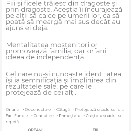
Fiii și ficele trăiesc din dragoste și
prin dragoste. Aceștia îi încurajează
pe alții să calce pe umerii lor, ca să
poată să meargă mai sus decât au
ajuns ei deja.
Mentalitatea moștenitorilor
promovează familia, dar orfanii
ideea de independență.
Cel care nu-și cunoaște identitatea
își ia semnificația și împlinirea din
rezultatele sale, pe care le
protejează de ceilalți.
Orfanul -> Deconectare -> Câțtigă -> Protejează și ciclul se reia.
Fiii – Familie -> Conectare -> Primește-o -> Crește-o și ciclus se
repetă.
ORFANII
FIII