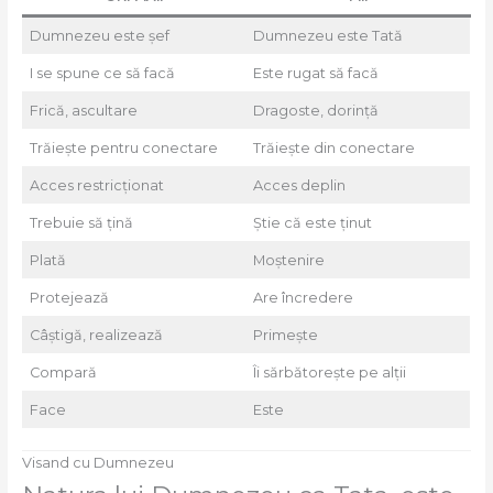
Dumnezeu este șef
Dumnezeu este Tată
I se spune ce să facă
Este rugat să facă
Frică, ascultare
Dragoste, dorință
Trăiește pentru conectare
Trăiește din conectare
Acces restricționat
Acces deplin
Trebuie să țină
Știe că este ținut
Plată
Moștenire
Protejează
Are încredere
Câștigă, realizează
Primește
Compară
Îi sărbătorește pe alții
Face
Este
Visand cu Dumnezeu