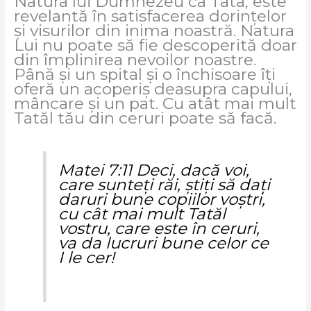
Natura lui Dumnezeu ca Tata, este
revelantă în satisfacerea dorințelor
și visurilor din inima noastră. Natura
Lui nu poate să fie descoperită doar
din împlinirea nevoilor noastre.
Până și un spital și o închisoare îți
oferă un acoperiș deasupra capului,
mâncare și un pat. Cu atât mai mult
Tatăl tău din ceruri poate să facă.
Matei 7:11 Deci, dacă voi,
care sunteţi răi, ştiţi să daţi
daruri bune copiilor voştri,
cu cât mai mult Tatăl
vostru, care este în ceruri,
va da lucruri bune celor ce
I le cer!