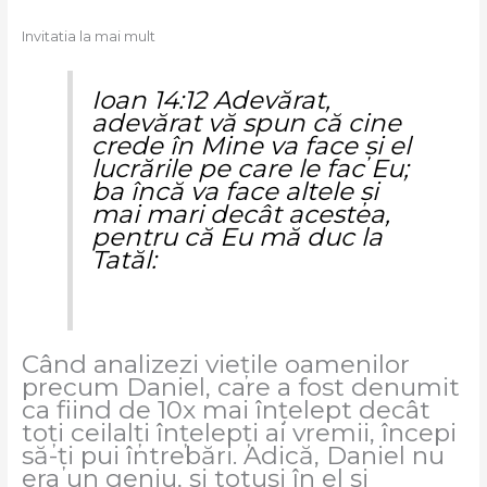
Invitatia la mai mult
Ioan 14:12 Adevărat,
adevărat vă spun că cine
crede în Mine va face şi el
lucrările pe care le fac Eu;
ba încă va face altele şi
mai mari decât acestea,
pentru că Eu mă duc la
Tatăl:
Când analizezi viețile oamenilor
precum Daniel, care a fost denumit
ca fiind de 10x mai înțelept decât
toți ceilalți înțelepți ai vremii, începi
să-ți pui întrebări. Adică, Daniel nu
era un geniu, și totuși în el și