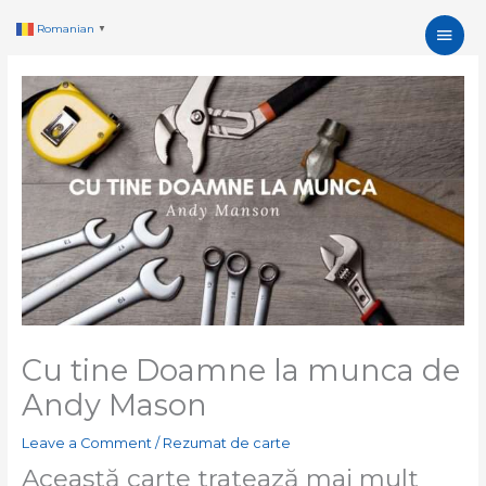
Skip
Main
Romanian
▼
to
content
Men
Cu tine Doamne la munca de
Andy Mason
Leave a Comment
/
Rezumat de carte
Această carte tratează mai mult